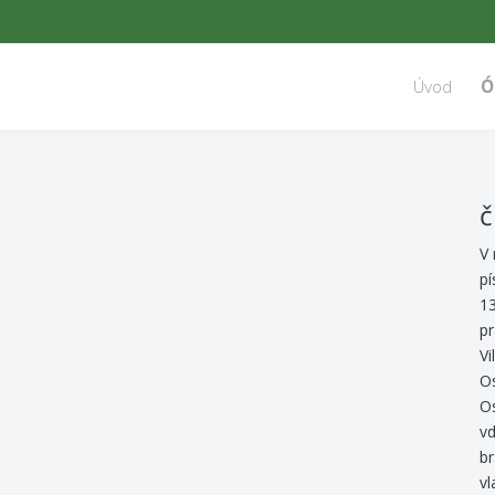
Úvod
Ó
č
V 
pí
13
pr
Vi
Os
Os
vd
br
vl