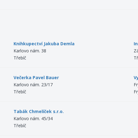
Knihkupectví Jakuba Demla
I
Karlovo nám. 38
Z
Třebíč
Tř
Večerka Pavel Bauer
Vy
Karlovo nám. 23/17
F
Třebíč
F
Tabák Chmelíček s.r.o.
Karlovo nám. 45/34
Třebíč