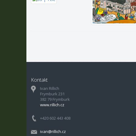
Kontakt
Ivan Rillich
Frymburk 231
382 79 Frymburk
www.rillich.cz
+420 602 443 408
ivan@rillich.cz