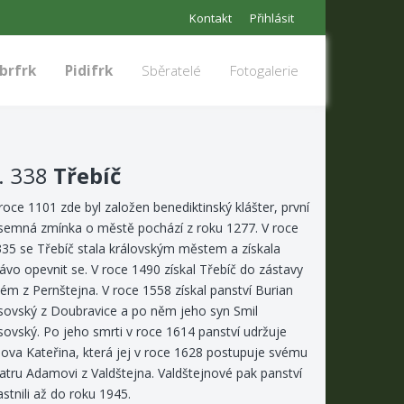
Kontakt
Přihlásit
brfrk
Pidifrk
Sběratelé
Fotogalerie
. 338
Třebíč
roce 1101 zde byl založen benediktinský klášter, první
semná zmínka o městě pochází z roku 1277. V roce
35 se Třebíč stala královským městem a získala
ávo opevnit se. V roce 1490 získal Třebíč do zástavy
lém z Pernštejna. V roce 1558 získal panství Burian
ovský z Doubravice a po něm jeho syn Smil
ovský. Po jeho smrti v roce 1614 panství udržuje
ova Kateřina, která jej v roce 1628 postupuje svému
atru Adamovi z Valdštejna. Valdštejnové pak panství
astnili až do roku 1945.