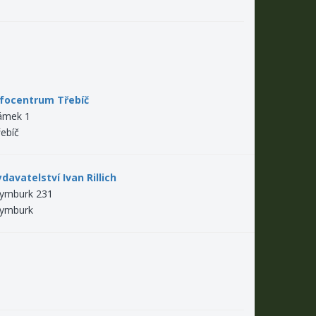
nfocentrum Třebíč
ámek 1
ebíč
davatelství Ivan Rillich
rymburk 231
rymburk